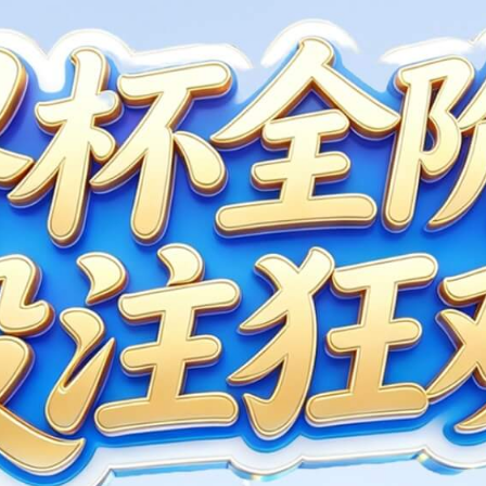
 >> 线型卡簧
线成型异型弹簧
铁线弯曲压簧沙发弹簧