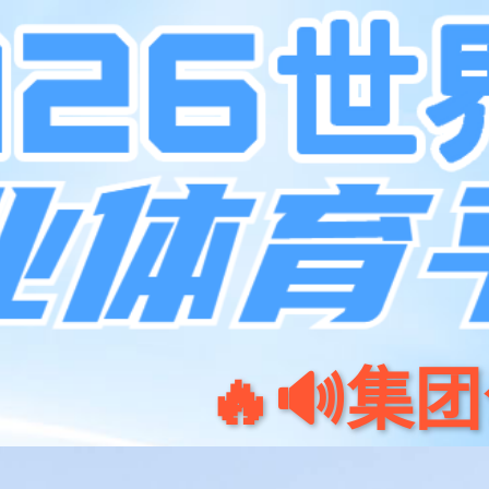
- 科技股份有限公司
产品中心
生产设备
新闻资讯
联